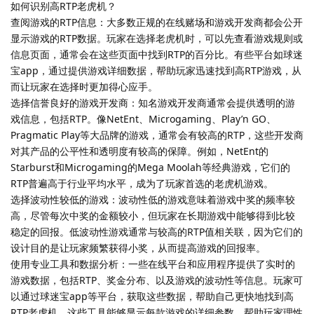
如何识别高RTP老虎机？
查阅游戏的RTP信息：大多数正规的在线赌场和游戏开发商都会公开
显示游戏的RTP数据。玩家在选择老虎机时，可以先查看游戏规则或
信息页面，通常会在这些页面中找到RTP的百分比。有些平台如球迷
宝app，通过提供游戏详细数据，帮助玩家迅速找到高RTP游戏，从
而让玩家在选择时更加得心应手。
选择信誉良好的游戏开发商：知名游戏开发商通常会提供透明的游
戏信息，包括RTP。像NetEnt、Microgaming、Play’n GO、
Pragmatic Play等大品牌的游戏，通常会有较高的RTP，这些开发商
对其产品的公平性和透明度有较高的保障。例如，NetEnt的
Starburst和Microgaming的Mega Moolah等经典游戏，它们的
RTP普遍高于行业平均水平，成为了玩家首选的老虎机游戏。
选择波动性较低的游戏：波动性低的游戏意味着游戏中奖的频率较
高，尽管每次中奖的金额较小，但玩家在长期游戏中能够得到比较
稳定的回报。低波动性游戏通常与较高的RTP值相关联，因为它们的
设计目的是让玩家频繁获得小奖，从而提高游戏的回报率。
使用专业工具和数据分析：一些在线平台和应用程序提供了实时的
游戏数据，包括RTP、奖金分布、以及游戏的波动性等信息。玩家可
以通过球迷宝app等平台，获取这些数据，帮助自己更快地找到高
RTP老虎机。这些工具能够显示每款游戏的详细参数，帮助玩家理性