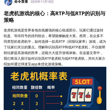
命令查看
2025年11月18日
老虎机游戏的核心：高RTP与低RTP的识别与
策略
老虎机游戏是世界各地在线赌场的核心组成部分。玩家们通过旋转
轮盘、等待符号的排列组合，希望能够触发大奖。然而，在众多不
同类型的老虎机中，如何选择一款高RTP（回报玩家率）游戏，成为
了玩家们关注的重点。理解和识别高RTP和低RTP老虎机，不仅能帮
助玩家提高游戏的胜率，还能大大提升游戏体验。在这篇文章中，
我们将深入探讨如何识别高RTP老虎机与低RTP老虎机，并向大家介
绍如何通过球迷宝app来优化游戏策略。