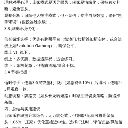
理解对手心理：庄家模式易诱导跟风，闲家易情绪化；保持独立判
断，避免盲从。
观察分析：追踪他人投注模式，但不盲信；专注自身数据，避开“热
手谬误”（假设连胜永续）。
3.3 游戏环境优化：
信誉赌场选择：优先有牌照平台（如澳门/拉斯维加斯实体，或合法
线上如Evolution Gaming），确保公平。
线上 vs. 线下：
线上：多优惠、数据追踪易，适合练习。
线下：氛围刺激，但需防酒精/噪音干扰。
3.4 节奏把握：
适时停手：连赢3-5局或盈利目标（如总资金10%）后退出；连输2-
3局观察一轮。
动态调整：牌路变（如从长龙转短路）时减注或切换策略，防追涨
杀跌。
四、总结与实用建议
百家乐胜率提升靠综合：无万能公式，但策略+纪律可将期望值
从-1.06%（庄家）优化至接近中性。选择打法时，评估资金/风险偏