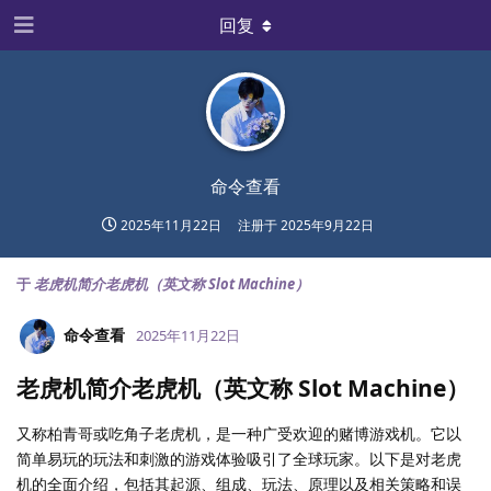
回复
命令查看
2025年11月22日
注册于
2025年9月22日
于
老虎机简介老虎机（英文称 Slot Machine）
命令查看
2025年11月22日
老虎机简介老虎机（英文称 Slot Machine）
又称柏青哥或吃角子老虎机，是一种广受欢迎的赌博游戏机。它以
简单易玩的玩法和刺激的游戏体验吸引了全球玩家。以下是对老虎
机的全面介绍，包括其起源、组成、玩法、原理以及相关策略和误