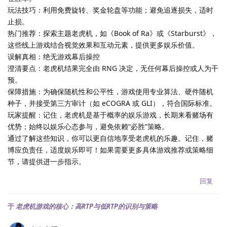
玩法技巧：利用免费旋转、奖金轮盘等功能；避免追逐损失，适时
止损。
热门推荐：探索主题老虎机，如《Book of Ra》或《Starburst》，
这些线上游戏结合视觉效果和互动元素，提供更多娱乐价值。
误解真相：绝无游戏幕后操控
澄清要点：老虎机结果完全由 RNG 决定，无任何幕后操控或人为干
预。
保障措施：为确保随机性和公平性，游戏使用专业算法、硬件随机
种子，并接受第三方审计（如 eCOGRA 或 GLI），符合国际标准。
玩家提醒：记住，老虎机是基于概率的娱乐游戏，长期来看赌场有
优势；始终以娱乐心态参与，避免依赖“必胜”策略。
通过了解这些知识，你可以更自信地享受老虎机的乐趣。记住，赌
博应负责任，适度娱乐即可！如果需要更多具体游戏推荐或策略细
节，请提供进一步指示。
回复
于
老虎机游戏的核心：高RTP与低RTP的识别与策略