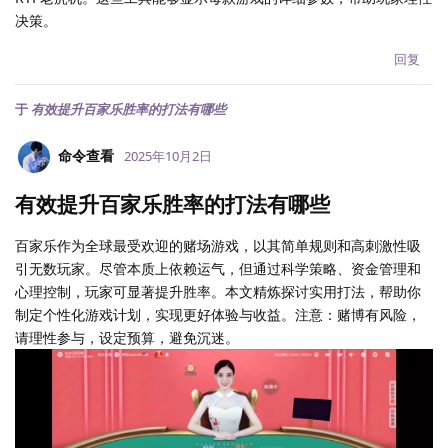
决策。
回复
于
有效提升百家乐胜率的打法有哪些
命令查看
2025年10月2日
有效提升百家乐胜率的打法有哪些
百家乐作为全球最受欢迎的赌场游戏，以其简单规则和高刺激性吸
引无数玩家。尽管本质上依赖运气，但通过科学策略、资金管理和
心理控制，玩家可显著提升胜率。本文精炼探讨实用打法，帮助你
制定个性化游戏计划，实现更好体验与收益。注意：赌博有风险，
请理性参与，设定预算，避免沉迷。