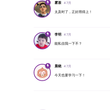
雾茶
4 7月
太及时了，正好用得上！
李明
4 7月
能私信我一下不？
晨晓
4 7月
今天也要学习一下！