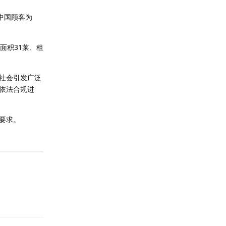
中国顾客为
面积31莱、租
社会引发广泛
依法合规进
要求。
回复
回复