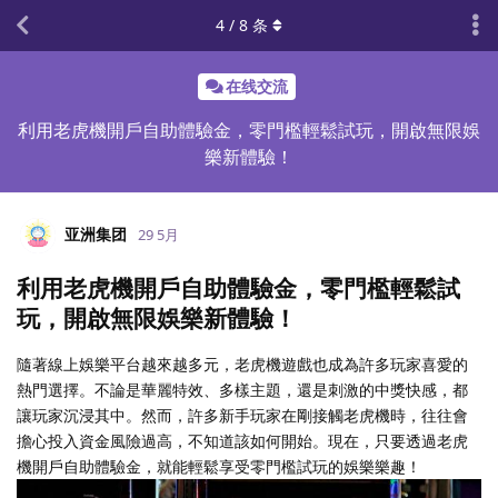
4
/
8
条
在线交流
利用老虎機開戶自助體驗金，零門檻輕鬆試玩，開啟無限娛
樂新體驗！
亚洲集团
29 5月
利用老虎機開戶自助體驗金，零門檻輕鬆試
玩，開啟無限娛樂新體驗！
隨著線上娛樂平台越來越多元，老虎機遊戲也成為許多玩家喜愛的
熱門選擇。不論是華麗特效、多樣主題，還是刺激的中獎快感，都
讓玩家沉浸其中。然而，許多新手玩家在剛接觸老虎機時，往往會
擔心投入資金風險過高，不知道該如何開始。現在，只要透過老虎
機開戶自助體驗金，就能輕鬆享受零門檻試玩的娛樂樂趣！