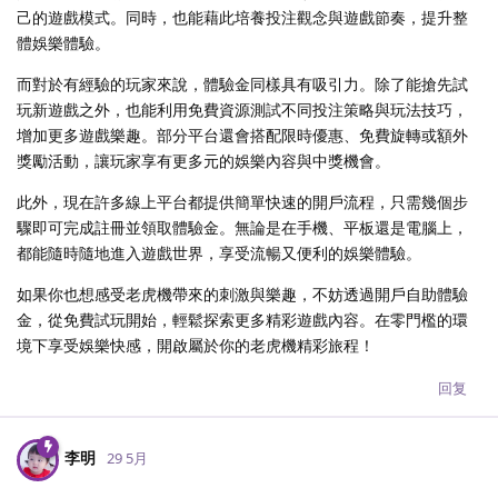
己的遊戲模式。同時，也能藉此培養投注觀念與遊戲節奏，提升整
體娛樂體驗。
而對於有經驗的玩家來說，體驗金同樣具有吸引力。除了能搶先試
玩新遊戲之外，也能利用免費資源測試不同投注策略與玩法技巧，
增加更多遊戲樂趣。部分平台還會搭配限時優惠、免費旋轉或額外
獎勵活動，讓玩家享有更多元的娛樂內容與中獎機會。
此外，現在許多線上平台都提供簡單快速的開戶流程，只需幾個步
驟即可完成註冊並領取體驗金。無論是在手機、平板還是電腦上，
都能隨時隨地進入遊戲世界，享受流暢又便利的娛樂體驗。
如果你也想感受老虎機帶來的刺激與樂趣，不妨透過開戶自助體驗
金，從免費試玩開始，輕鬆探索更多精彩遊戲內容。在零門檻的環
境下享受娛樂快感，開啟屬於你的老虎機精彩旅程！
回复
李明
29 5月