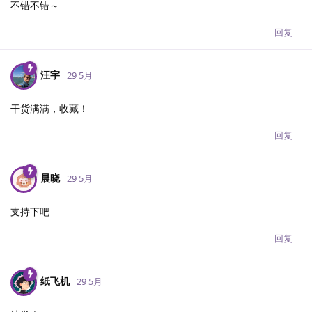
不错不错～
回复
汪宇
29 5月
干货满满，收藏！
回复
晨晓
29 5月
支持下吧
回复
纸飞机
29 5月