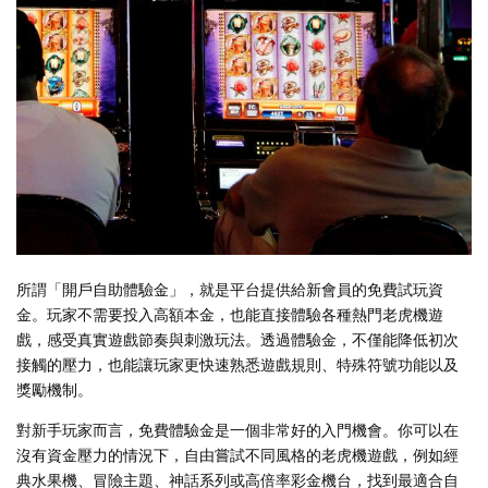
所謂「開戶自助體驗金」，就是平台提供給新會員的免費試玩資
金。玩家不需要投入高額本金，也能直接體驗各種熱門老虎機遊
戲，感受真實遊戲節奏與刺激玩法。透過體驗金，不僅能降低初次
接觸的壓力，也能讓玩家更快速熟悉遊戲規則、特殊符號功能以及
獎勵機制。
對新手玩家而言，免費體驗金是一個非常好的入門機會。你可以在
沒有資金壓力的情況下，自由嘗試不同風格的老虎機遊戲，例如經
典水果機、冒險主題、神話系列或高倍率彩金機台，找到最適合自