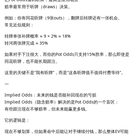
赔率最常用于听牌（draws）决策。
例如：你有同花听牌（9张outs），翻牌后转牌还有一张机会。
常见近似规则：
转牌单张补牌概率 ≈ 9 × 2% ≈ 18%
转河两张牌完成 ≈ 35%
如果对手下注很大，而你的Pot Odds只支持15%胜率，那么即使是
同花听牌，也不能长期跟注。
这里的关键不是“我有听牌”，而是“这条听牌值不值得付费等待”。
—
Implied Odds：未来的钱是否能补回现在的亏损
Implied Odds（隐含赔率）解决的是Pot Odds的一个盲区：
有些跟注现在不够赔率，但未来能赢更多钱。
它的逻辑是：
现在不够划算，但如果命中后能让对手继续付钱，那么整体EV可能