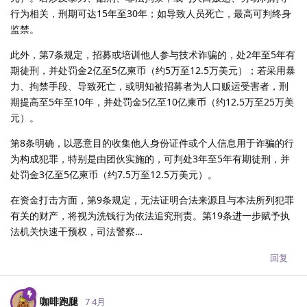
行为相关，刑期可达15年至30年；如导致人员死亡，最高可判终身
监禁。
此外，第7条规定，招募或培训他人参与技术诈骗的，处2年至5年有
期徒刑，并处罚金2亿至5亿柬币（约5万至12.5万美元）；若采用暴
力、拘禁手段、导致死亡，或明知被招募者为人口贩运受害者，刑
期提高至5年至10年，并处罚金5亿至10亿柬币（约12.5万至25万美
元）。
第8条明确，以恶意目的收集他人身份证件或个人信息用于诈骗的行
为构成犯罪，特别是由团伙实施的，可判处3年至5年有期徒刑，并
处罚金3亿至5亿柬币（约7.5万至12.5万美元）。
在资金打击方面，第9条规定，无法证明合法来源且与本法所列犯罪
有关的财产，将视为洗钱行为依法追究刑责。第19条进一步赋予执
法机关快速干预权，司法警察…
回复
咖啡跑腿
7 4月