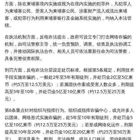
方面，除在柬埔寨境内实施或视为在境内实施的犯罪外，凡犯罪人
为柬埔寨公民、受害人为柬埔寨公民、涉案财产流入或流出柬埔
寨，或犯罪行为利用柬埔寨银行及金融系统实施的，均纳入本法管
辖。
在执法机制方面，反电诈法提出，政府可设立专门打击网络诈骗的
机制，由司法警察主导，统一负责预防、调查、侦查及执法协调工
作，并推动国际执法合作。相关人员可依法重新任命为司法警察，
具备完整侦查权限。
刑罚方面，反电诈法分层设定处罚标准。根据第5条规定，利用技术
手段实施诈骗的，一般处2年至5年有期徒刑，并处罚金2亿至5亿柬
币（约5万至12.5万美元）；若属团伙作案或受害人数众多，刑期提
高至5年至10年，并处罚金5亿至10亿柬币（约12.5万至25万美
元）。
第6条重点针对组织与指挥行为。组织或指挥诈骗中心，或允许多人
以团体、网络形式实施诈骗的，处5年至10年有期徒刑，并处罚金5
亿至10亿柬币（约12.5万至25万美元）；若形成网络化运作，刑期
提高至10年至20年，并处罚金10亿至20亿柬币（约25万至50万美
元）。若涉及暴力、酷刑、非法拘禁，或与人口贩运、劳动剥削等