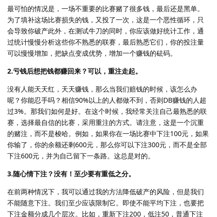
最可怕的情况是，一场不重要的比赛赌了很多钱，最后还是黑单。
为了填补这场比赛损失的钱，又投了一次，这是一个恶性循环，只
会导致你破产此外，在测试牛刀的同时，你应该做好统计工作，通
过统计慢慢分析这些你不熟悉的联赛，最后熟悉它们，你的投注量
可以慢慢增加，把缺点变成优势，增加一个赚钱的砝码。
2.亏钱后想把钱都赚回来？可以，重注走起。
没有人能天天红，天天赚钱，那么当我们赔钱的时候，该怎么办
呢？你能忍手吗？相信90%以上的人都做不到，否则DB赚钱的人超
过3%。那我们如何是好。在这个时候，我经常关注自己最熟悉的联
赛，选择最自信的比赛，采用重注的方式。请注意，这是一个沉重
的赌注，而不是梭哈。例如，如果你在一场比赛中下注100元，如果
你输了，你的余额还剩600元，那么你可以下注300元，而不是全部
下注600元，并为自己留下一条路。这总是对的。
3.随心情下注？没有！至少要有重低之分。
在前两种情况下，我可以通过我的方法降低破产的风险，但是我们
不能随意下注。我们至少应该限制它。即使不能平均下注，也要把
下注金额分成几个层次。比如，重新下注200，低注50，普通下注