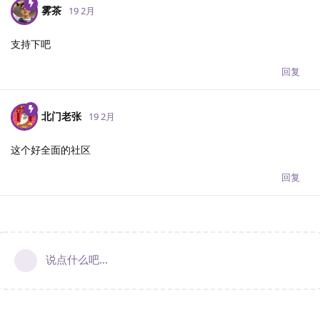
雾茶
19 2月
支持下吧
回复
北门老张
19 2月
这个好全面的社区
回复
说点什么吧...