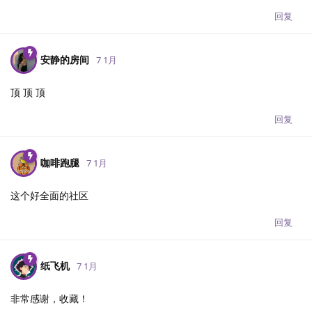
回复
安静的房间
7 1月
顶 顶 顶
回复
咖啡跑腿
7 1月
这个好全面的社区
回复
纸飞机
7 1月
非常感谢，收藏！