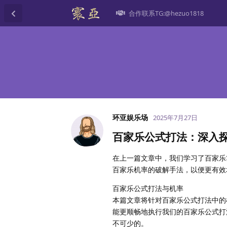
合作联系TG:@hezuo1818
环亚娱乐场
2025年7月27日
百家乐公式打法：深入
在上一篇文章中，我们学习了百家乐
百家乐机率的破解手法，以便更有效
百家乐公式打法与机率
本篇文章将针对百家乐公式打法中的
能更顺畅地执行我们的百家乐公式打
不可少的。