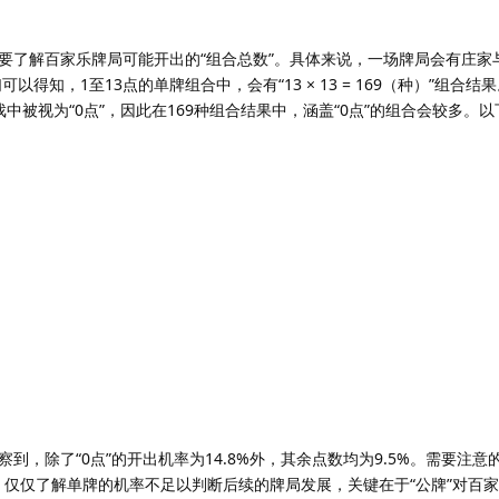
要了解百家乐牌局可能开出的“组合总数”。具体来说，一场牌局会有庄家
以得知，1至13点的单牌组合中，会有“13 × 13 = 169（种）”组合结
游戏中被视为“0点”，因此在169种组合结果中，涵盖“0点”的组合会较多。
到，除了“0点”的开出机率为14.8%外，其余点数均为9.5%。需要注意
”。仅仅了解单牌的机率不足以判断后续的牌局发展，关键在于“公牌”对百