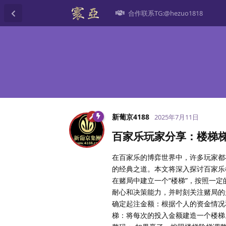
合作联系TG:@hezuo1818
新葡京4188
2025年7月11日
百家乐玩家分享：楼梯
在百家乐的博弈世界中，许多玩家都
的经典之道。本文将深入探讨百家乐
在赌局中建立一个“楼梯”，按照一
耐心和决策能力，并时刻关注赌局的
确定起注金额：根据个人的资金情况
梯：将每次的投入金额建造一个楼梯。