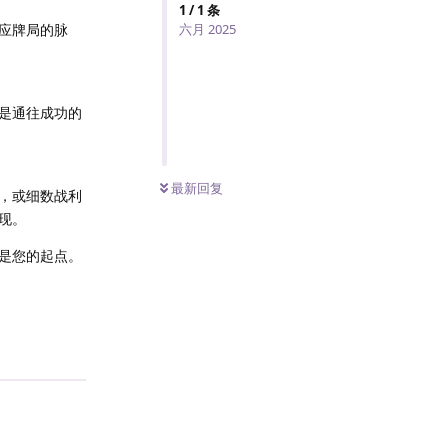
1
/
1
条
应牌局的脉
六月 2025
是通往成功的
最新回复
，或细数战利
现。
是您的起点。
回复