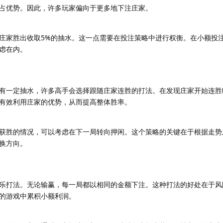
占优势。因此，许多玩家偏向于更多地下注庄家。
庄家胜出收取5%的抽水。这一点需要在投注策略中进行权衡。在小额投
虑在内。
有一定抽水，许多高手会选择跟随庄家连胜的打法。在发现庄家开始连胜
有效利用庄家的优势，从而提高整体胜率。
获胜的情况，可以考虑在下一局转向押闲。这个策略的关键在于根据走势
换方向。
乐打法。无论输赢，每一局都以相同的金额下注。这种打法的好处在于风
的游戏中累积小额利润。