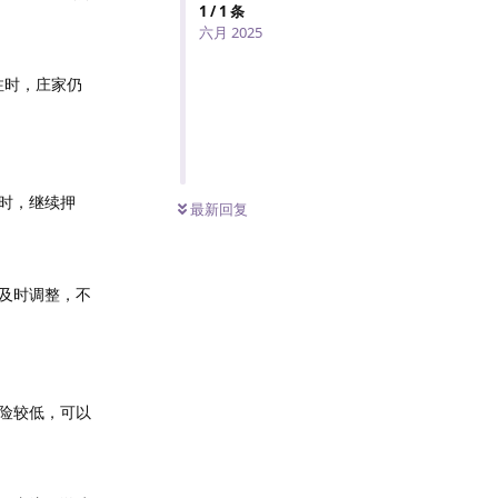
1
/
1
条
六月 2025
注时，庄家仍
时，继续押
最新回复
及时调整，不
险较低，可以