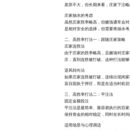
差异不大，但长期来看，庄家下注略
庄家抽水的考虑
虽然庄家胜率略高，但赌场通常会对
是相对安全的选择，但需要将抽水考
二、高胜率打法一：跟随庄家策略
庄家连胜法
由于庄家的胜率略高，且赌场对庄家
庄，直到连胜被打破。这种打法能够
逆风转向法
如果庄家连胜被打破，连续出现闲家
盲目固执于押庄，而是在适当时机切
三、高胜率打法二：平注法
固定金额投注
平注法是最简单、最容易执行的百家
保持资金的相对稳定，同时在长时间
适用场景与心理调适