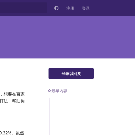
注册
登录
登录以回复
最早内容
，想要在百家
打法，帮助你
.32%。虽然