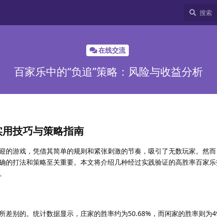
在线交流
百家乐中的“负追”策略：风险与收益分析
实用技巧与策略指南
迎的游戏，凭借其简单的规则和紧张刺激的节奏，吸引了无数玩家。然而
确的打法和策略至关重要。本文将介绍几种经过实践验证的高胜率百家乐
。
差别的。统计数据显示，庄家的胜率约为50.68%，而闲家的胜率则为49