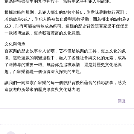
稱為伊特魯斯里的九位神骰子，當時用來審判犯人的命運。
根據當時的規則，若犯人擲出的點數小於6，則意味著將執行死刑；
若點數為6或7，則犯人將被禁止參與宗教活動；而若擲出的點數為8
或9，則有可能被特赦成為祭司。這樣的歷史背景讓百家樂不僅僅是
一款賭博遊戲，更承載著豐富的文化意義。
文化與傳承
百家樂的歷史故事令人驚嘆，它不僅是娛樂的工具，更是文化的象
徵。這款遊戲的演變過程中，融入了各種社會與文化的元素，成為
了賭博界的重要一環。無論你是追求娛樂，還是對歷史文化感興
趣，百家樂都是一個值得深入探究的主題。
讓我們一同探索百家樂的每一個骰點背後所蘊含的精彩故事，感受
這款遊戲所帶來的歷史厚度與文化魅力吧！
回复