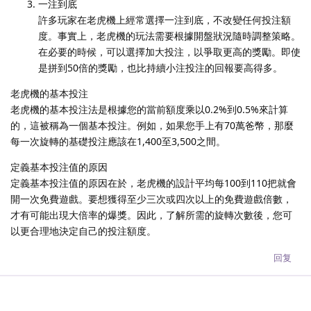
一注到底
許多玩家在老虎機上經常選擇一注到底，不改變任何投注額
度。事實上，老虎機的玩法需要根據開盤狀況隨時調整策略。
在必要的時候，可以選擇加大投注，以爭取更高的獎勵。即使
是拼到50倍的獎勵，也比持續小注投注的回報要高得多。
老虎機的基本投注
老虎機的基本投注法是根據您的當前額度乘以0.2%到0.5%來計算
的，這被稱為一個基本投注。例如，如果您手上有70萬爸幣，那麼
每一次旋轉的基礎投注應該在1,400至3,500之間。
定義基本投注值的原因
定義基本投注值的原因在於，老虎機的設計平均每100到110把就會
開一次免費遊戲。要想獲得至少三次或四次以上的免費遊戲倍數，
才有可能出現大倍率的爆獎。因此，了解所需的旋轉次數後，您可
以更合理地決定自己的投注額度。
回复