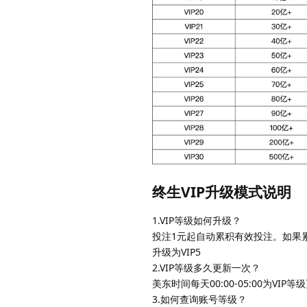
终生VIP升级模式说明
1.VIP等级如何升级？
投注1元起自动累积有效投注。如果累
升级为VIP5
2.VIP等级多久更新一次？
美东时间每天00:00-05:00为VIP
3.如何查询账号等级？