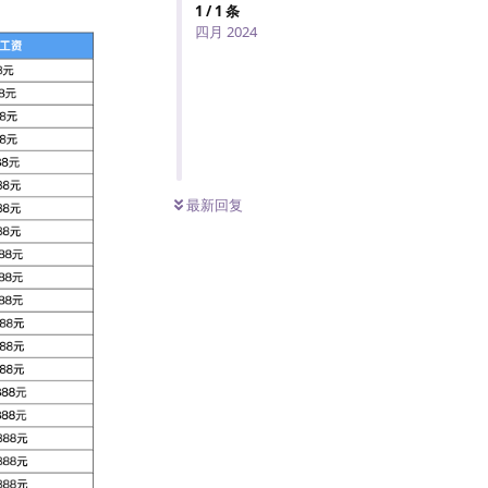
1
/
1
条
四月 2024
最新回复