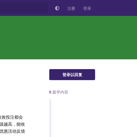
注册
登录
登录以回复
最早内容
有效投注都会
等级越高，能收
的优惠活动反馈