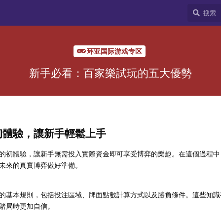
环亚国际游戏专区
新手必看：百家樂試玩的五大優勢
初體驗，讓新手輕鬆上手
的初體驗，讓新手無需投入實際資金即可享受博弈的樂趣。在這個過程中
未來的真實博弈做好準備。
的基本規則，包括投注區域、牌面點數計算方式以及勝負條件。這些知識
賭局時更加自信。