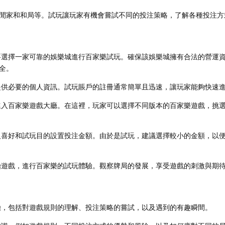
閒家和和局等。試玩讓玩家有機會嘗試不同的投注策略，了解各種投注方
要選擇一家可靠的娛樂城進行百家樂試玩。確保該娛樂城擁有合法的營運
全。
提供必要的個人資訊。試玩賬戶的註冊通常簡單且迅速，讓玩家能夠快速
進入百家樂遊戲大廳。在這裡，玩家可以選擇不同版本的百家樂遊戲，挑
人喜好和試玩目的設置投注金額。由於是試玩，建議選擇較小的金額，以
始遊戲，進行百家樂的試玩體驗。觀察牌局的發展，享受遊戲的刺激與期
驗，包括對遊戲規則的理解、投注策略的嘗試，以及遇到的有趣瞬間。