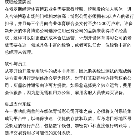
获取经营牌照
在俄罗斯经营体育博彩业务需要获得牌照。牌照发给法人实体，进
入合法博彩市场的门槛相对较高：博彩公司必须拥有5亿卢布的银行
担保，并且每三个月向专业体育联合会支付至少1500万卢布。许多
新开张的体育博彩公司选择使用已有公司的品牌来获得特许经营
权，这样可以以更低的成本合法运营。计划开设体育博彩公司的老
板需要在这一领域具备丰富的经验，或者可以任命一位经验丰富的
总经理来管理。
软件与员工
从零开始开发专用软件的成本非常高，因此购买经过测试的现成解
决方案并进行定制修改会更为经济。对于打算获得特许经营权的公
司，所需软件通常由许可方提供。如果您选择完全独立运营，费用
会低很多，因为您无需租用办公室、雇用客服人员或购买设备。
集成支付系统
在一家功能完善的在线体育博彩公司开张之前，必须将支付系统集
成到平台中，以确保快速、便捷的存款和取款。应考虑目标地区最
受欢迎的银行产品，包括数字钱包、加密货币和直接银行转账等，
选择交易费用尽可能低的支付系统。