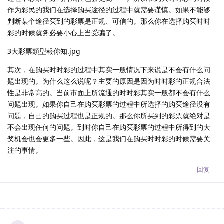
作为彩民的我们在选择购买途径的过程中就需要谨慎。如果不能够
判断某个途径买到的彩票是正规、可信的。那么你在选择购买时时
彩的时候就务必要小心上当受骗了。
3大彩票類型報你知.jpg
其次，在购买时时彩的过程中其实一般情况下来说是不会有什么问
题出现的。为什么这么说呢？主要的原因是因为时时彩的正规合法
性是非常高的。当前市面上所流通的时时彩其实一般都不会有什么
问题出现。如果你自己在购买彩票的过程中所选择的购买途径没有
问题，自己的购买过程也是正规的。那么你所买到的彩票就绝对是
不会出现任何的问题。到时你自己在购买彩票的过程中所得到的大
奖机会也会更多一些。因此，这是我们在购买时时彩的时候需要关
注的事情。
回复