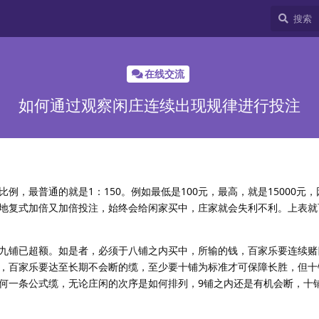
在线交流
如何通过观察闲庄连续出现规律进行投注
例，最普通的就是1：150。例如最低是100元，最高，就是15000元
地复式加倍又加倍投注，始终会给闲家买中，庄家就会失利不利。上表就
九铺已超额。如是者，必须于八铺之内买中，所输的钱，百家乐要连续赌
，百家乐要达至长期不会断的缆，至少要十铺为标准才可保障长胜，但十
何一条公式缆，无论庄闲的次序是如何排列，9铺之内还是有机会断，十