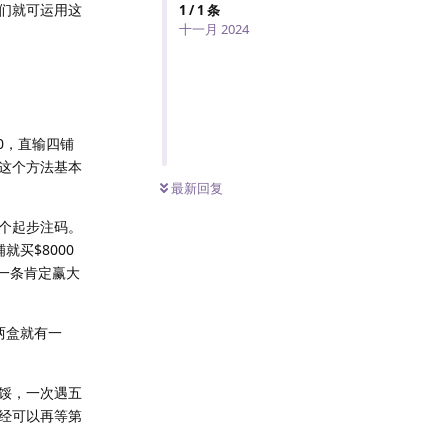
们就可运用这
1
/
1
条
十一月 2024
00，直输四铺
。这个方法基本
最新回复
个起步注码。
就买$8000
过一条肯定赢大
两盒就有一
馁，一次遇五
经可以再等第