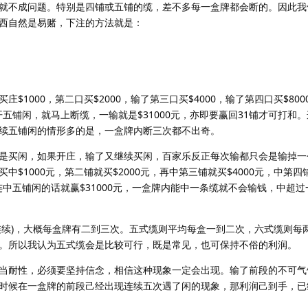
就不成问题。特别是四铺或五铺的缆，差不多每一盒牌都会断的。因此我
西自然是易赌，下注的方法就是：
$1000，第二口买$2000，输了第三口买$4000，输了第四口买$80
连开五铺闲，就马上断缆，一输就是$31000元，亦即要赢回31铺才可打和
续五铺闲的情形多的是，一盒牌内断三次都不出奇。
是买闲，如果开庄，输了又继续买闲，百家乐反正每次输都只会是输掉一
$1000元，第二铺就买$2000元，再中第三铺就买$4000元，中第四铺
部连中五铺闲的话就赢$31000元，一盒牌内能中一条缆就不会输钱，中超
连续)，大概每盒牌有二到三次。五式缆则平均每盒一到二次，六式缆则每
。所以我认为五式缆会是比较可行，既是常见，也可保持不俗的利润。
当耐性，必须要坚持信念，相信这种现象一定会出现。输了前段的不可气
时候在一盒牌的前段己经出现连续五次遇了闲的现象，那利润己到手，已