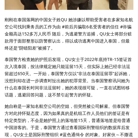
刚刚在泰国落网的中国女子姓QU 她涉嫌以帮助受害者在多家知名航
空公司找到乘务员的工作为由 #前后共骗取6名受害者的信任 #诈骗
金额高达152多万人民币 随后，为逃避警方追捕，QU女士将部分赃
款用于面部整形以防警察认出，得以成功逃离中国进入泰国，但最
终还是“阴错阳差”被捕了。
泰国警方检查她的护照后发现，QU女士于2022年底持TR-15签证首
次入境泰国，按法律规定她只能逗留15天，但实际上她已经非法逗
留超过650天。一开始，泰国警方仅以“非法在泰国逗留罪”起诉她，
没想到却在进一步调查时扯出她的犯罪背景。当泰国警察讯问她为
什么在泰国长时间非法逗留时，她的表现很可疑，一直在试图转移
话题，逃避回答问题，这不禁引起警方的怀疑。
她自称是一家知名航空公司的空姐，但突然被公司解雇。但泰国警
方对此持怀疑态度，因为如果真的是机组工作人员他们的签证是有
特定类型的，不会是她护照上的落地签15天，普通落地签是给普通
中国游客的。于是，泰国警方通过查看国际刑警组织的数据库后发
现，QU女士是国际刑警组织 #蓝色通缉令 的对象。好家伙～不撒谎