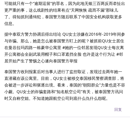
可能就只有一个“逾期逗留”的罪名，因为此地无银三百两反而牵扯出
更严重的事，这么戏剧性的结果有点“天网恢恢 疏而不漏”那味儿
了。得知抓到通缉犯，泰国警方随后联系了中国安全机构获取更多
信息。
据中泰双方警力协调后得出结论 QU女士涉嫌在2016年-2019年间参
与诈骗。那么，她是怎么被泰国警方盯上的呢？被抓前QU女士居住
在曼谷拉玛四路一栋豪华公寓里 #她的一位邻居发现QU女士每次离
开公寓都会全副武装用帽子和口罩遮挡全脸 也许是这个行为让 #邻
居开始产生了警惕之心遂向泰国警方举报
泰国警方收到报案后对当事人进行了监控取证，发现过去两年她一
直潜藏在该公寓里。目前，QU女士被移交泰国移民警察调查部，将
会被进一步诉讼和驱逐出境。看来，泰国的“朝阳群众”力量也是不容
小觑。QU女士的诈骗套路和“知名航空公司”有关，被泰国警方讯问
时又自称空姐。不知道她跟航空公司到底什么仇什么怨呢。
回复